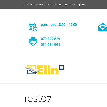
Odženemo vročino in v dom prinesemo toplino
pon. - pet. : 8:00 - 17:00
070 822 829
031 684 964
rest07