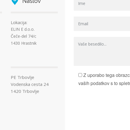
Naslov
Lokacija:
ELIN E d.o.o.
Čeče-del 74/c
1430 Hrastnik
Z uporabo tega obrazca
PE Trbovlje
vaših podatkov s to splet
Vodenska cesta 24
1420 Trbovlje