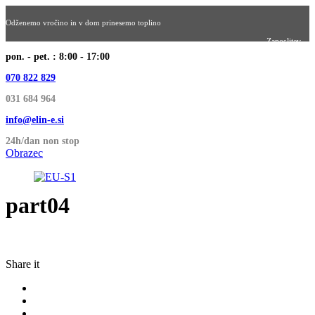
Odženemo vročino in v dom prinesemo toplino
Zaposlitev
pon. - pet. : 8:00 - 17:00
070 822 829
031 684 964
info@elin-e.si
24h/dan non stop
Obrazec
part04
Share it