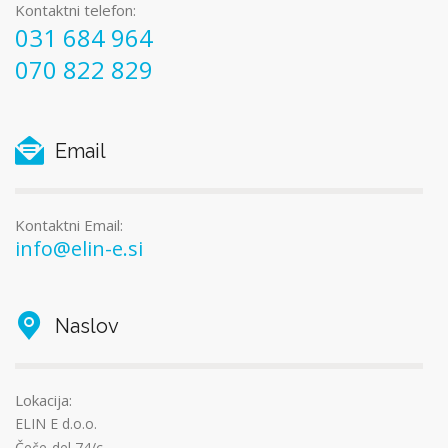
Kontaktni telefon:
031 684 964
070 822 829
Email
Kontaktni Email:
info@elin-e.si
Naslov
Lokacija:
ELIN E d.o.o.
Čeče-del 74/c