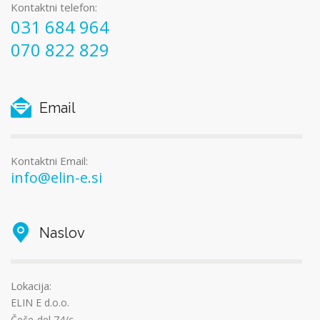
Kontaktni telefon:
031 684 964
070 822 829
Email
Kontaktni Email:
info@elin-e.si
Naslov
Lokacija:
ELIN E d.o.o.
Čeče-del 74/c