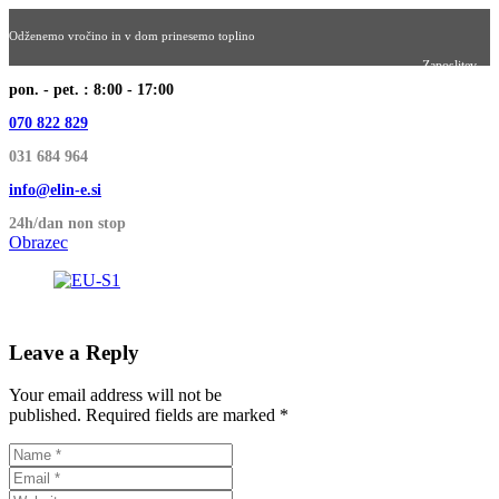
Odženemo vročino in v dom prinesemo toplino
Zaposlitev
pon. - pet. : 8:00 - 17:00
070 822 829
031 684 964
info@elin-e.si
24h/dan non stop
Obrazec
Leave a Reply
Your email address will not be
published. Required fields are marked *