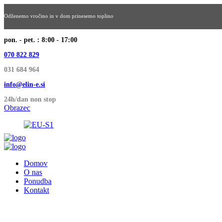
Odženemo vročino in v dom prinesemo toplino
pon. - pet. : 8:00 - 17:00
070 822 829
031 684 964
info@elin-e.si
24h/dan non stop
Obrazec
Domov
O nas
Ponudba
Kontakt