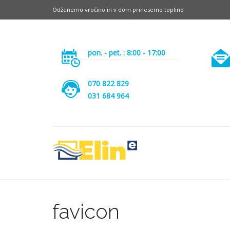
Odženemo vročino in v dom prinesemo toplino
pon. - pet. : 8:00 - 17:00
070 822 829
031 684 964
favicon