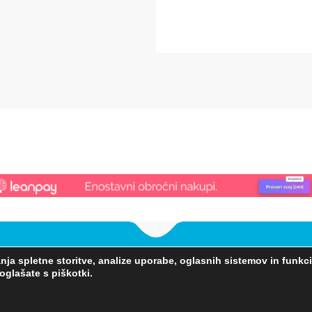
a spletne storitve, analize uporabe, oglasnih sistemov in funkcio
oglašate s piškotki.
Pravice pridržane @ 2018 ELIN • Designed by:
Mediaas.si