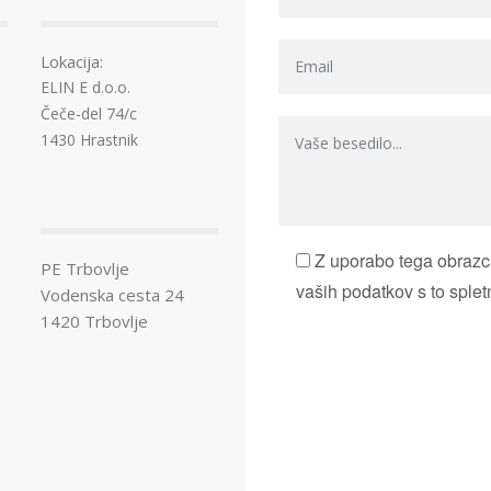
Lokacija:
ELIN E d.o.o.
Čeče-del 74/c
1430 Hrastnik
Z uporabo tega obrazca
PE Trbovlje
vaših podatkov s to splet
Vodenska cesta 24
1420 Trbovlje