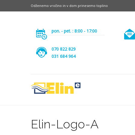
Odženemo vročino in v dom prinesemo toplino
pon. - pet. : 8:00 - 17:00
070 822 829
031 684 964
Elin-Logo-A