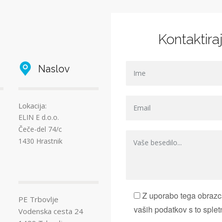
Kontaktira
Naslov
Lokacija:
ELIN E d.o.o.
Čeče-del 74/c
1430 Hrastnik
Z uporabo tega obrazca
PE Trbovlje
vaših podatkov s to splet
Vodenska cesta 24