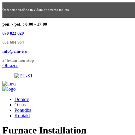
Odženemo vročino in v dom prinesemo toplino
pon. - pet. : 8:00 - 17:00
070 822 829
031 684 964
info@elin-e.si
24h/dan non stop
Obrazec
Domov
O nas
Ponudba
Kontakt
Furnace Installation