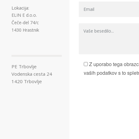
Lokacija:
ELIN E d.o.o.
Čeče-del 74/c
1430 Hrastnik
Z uporabo tega obrazca
PE Trbovlje
vaših podatkov s to splet
Vodenska cesta 24
1420 Trbovlje