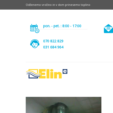
Odženemo vročino in v dom prinesemo toplino
pon. - pet. : 8:00 - 17:00
070 822 829
031 684 964