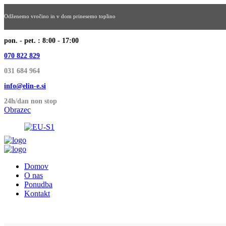
Odženemo vročino in v dom prinesemo toplino
pon. - pet. : 8:00 - 17:00
070 822 829
031 684 964
info@elin-e.si
24h/dan non stop
Obrazec
Domov
O nas
Ponudba
Kontakt