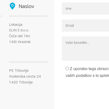
Naslov
Lokacija:
ELIN E d.o.o.
Čeče-del 74/c
1430 Hrastnik
Z uporabo tega obrazca
PE Trbovlje
vaših podatkov s to splet
Vodenska cesta 24
1420 Trbovlje