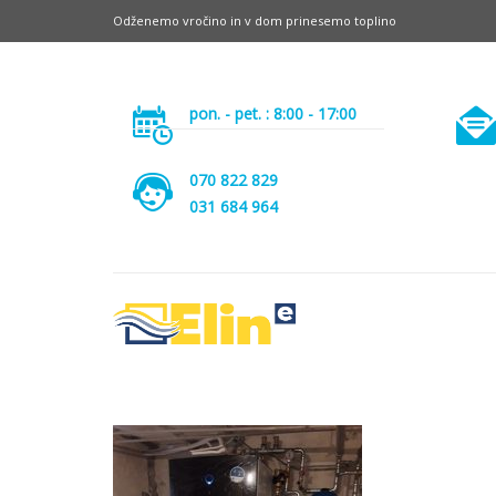
Odženemo vročino in v dom prinesemo toplino
pon. - pet. : 8:00 - 17:00
070 822 829
031 684 964