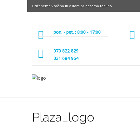
Odženemo vročino in v dom prinesemo toplino
pon. - pet. : 8:00 - 17:00
070 822 829
031 684 964
Plaza_logo